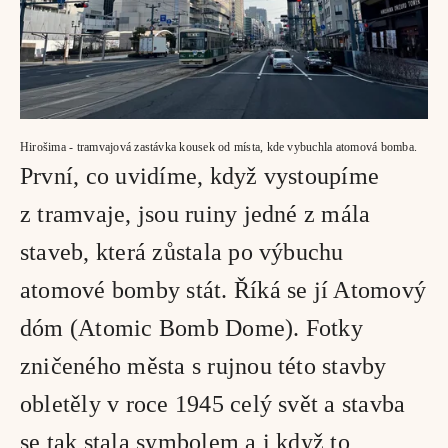
Hirošima - tramvajová zastávka kousek od místa, kde vybuchla atomová bomba. 
První, co uvidíme, když vystoupíme 
z tramvaje, jsou ruiny jedné z mála 
staveb, která zůstala po výbuchu 
atomové bomby stát. Říká se jí Atomový 
dóm (Atomic Bomb Dome). Fotky 
zničeného města s rujnou této stavby 
obletěly v roce 1945 celý svět a stavba 
se tak stala symbolem a i když to 