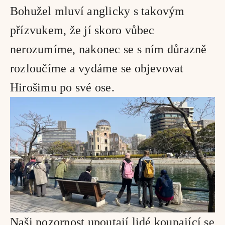
Bohužel mluví anglicky s takovým 
přízvukem, že jí skoro vůbec 
nerozumíme, nakonec se s ním důrazně 
rozloučíme a vydáme se objevovat 
Hirošimu po své ose.
Naši pozornost upoutají lidé koupající se 