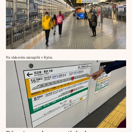
Na vlakovém nástupišti v Kjótu.