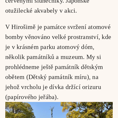
červenými slunečníky. Japonské 
otužilecké akvabely v akci.
V Hirošimě je památce svržení atomové 
bomby věnováno velké prostranství, kde 
je v krásném parku atomový dóm, 
několik památníků a muzeum. My si 
prohlédneme ještě památník dětským 
obětem (Dětský památník míru), na 
jehož vrcholu je dívka držící orizuru 
(papírového jeřába). 