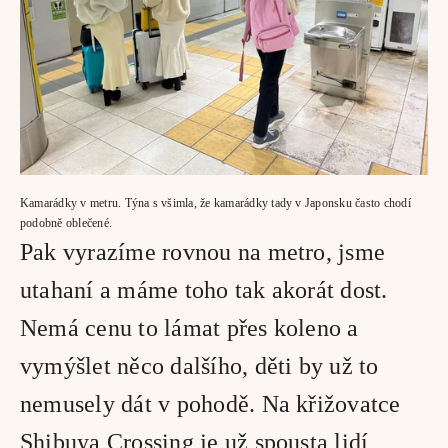
Kamarádky v metru. Týna s všimla, že kamarádky tady v Japonsku často chodí 
podobně oblečené.
Pak vyrazíme rovnou na metro, jsme 
utahaní a máme toho tak akorát dost. 
Nemá cenu to lámat přes koleno a 
vymýšlet něco dalšího, děti by už to 
nemusely dát v pohodě. Na křižovatce 
Shibuya Crossing je už spousta lidí, 