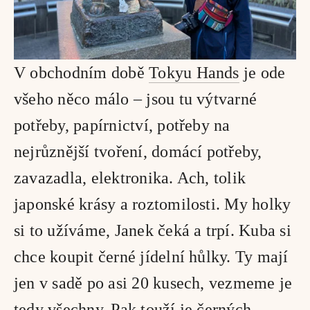
V obchodním době 
Tokyu Hands
 je ode 
všeho něco málo – jsou tu výtvarné 
potřeby, papírnictví, potřeby na 
nejrůznější tvoření, domácí potřeby, 
zavazadla, elektronika. Ach, tolik 
japonské krásy a roztomilosti. My holky 
si to užíváme, Janek čeká a trpí. Kuba si 
chce koupit černé jídelní hůlky. Ty mají 
jen v sadě po asi 20 kusech, vezmeme je 
tedy všechny. Pak touží je černých 