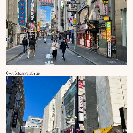
Čtvrť Šibuja (Shibuya).