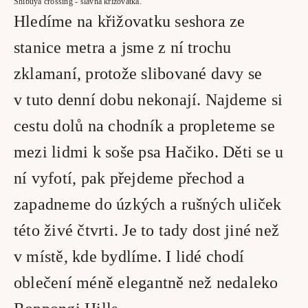
Shibuya crossing - slavná křižovatka.
Hledíme na křižovatku seshora ze 
stanice metra a jsme z ní trochu 
zklamaní, protože slibované davy se 
v tuto denní dobu nekonají. Najdeme si 
cestu dolů na chodník a propleteme se 
mezi lidmi k soše psa Hačiko. Děti se u 
ní vyfotí, pak přejdeme přechod a 
zapadneme do úzkých a rušných uliček 
této živé čtvrti. Je to tady dost jiné než 
v místě, kde bydlíme. I lidé chodí 
oblečení méně elegantně než nedaleko 