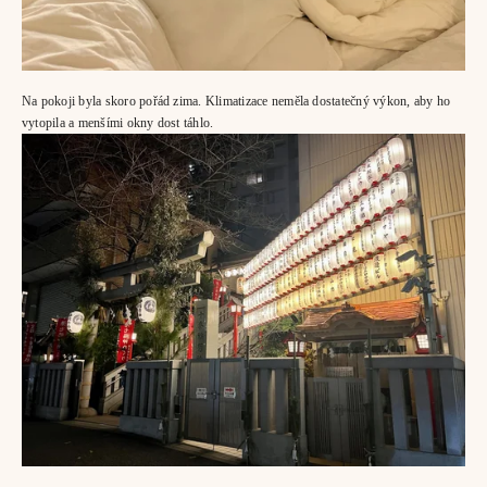
Na pokoji byla skoro pořád zima. Klimatizace neměla dostatečný výkon, aby ho 
vytopila a menšími okny dost táhlo. 